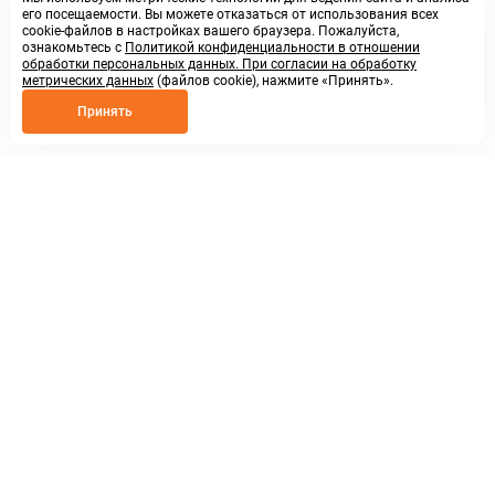
его посещаемости. Вы можете отказаться от использования всех
cookie-файлов в настройках вашего браузера. Пожалуйста,
ознакомьтесь с
Политикой конфиденциальности в отношении
обработки персональных данных. При согласии на обработку
метрических данных
(файлов cookie), нажмите «Принять».
Принять
8 800 250 02 57
заказать звонок
sales@askmeparts.com