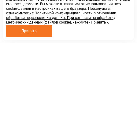
его посещаемости. Вы можете отказаться от использования всех
cookie-файлов в настройках вашего браузера. Пожалуйста,
ознакомьтесь с
Политикой конфиденциальности в отношении
обработки персональных данных. При согласии на обработку
метрических данных
(файлов cookie), нажмите «Принять».
Принять
8 800 250 02 57
заказать звонок
sales@askmeparts.com