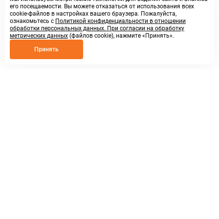
его посещаемости. Вы можете отказаться от использования всех
cookie-файлов в настройках вашего браузера. Пожалуйста,
ознакомьтесь с
Политикой конфиденциальности в отношении
обработки персональных данных. При согласии на обработку
метрических данных
(файлов cookie), нажмите «Принять».
Принять
8 800 250 02 57
заказать звонок
sales@askmeparts.com