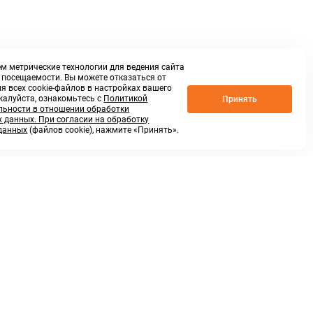
м метрические технологии для ведения сайта
о посещаемости. Вы можете отказаться от
я всех cookie-файлов в настройках вашего
жалуйста, ознакомьтесь с
Политикой
Принять
ьности в отношении обработки
 данных. При согласии на обработку
данных
(файлов cookie), нажмите «Принять».
г. Нижний Новгород,
ул.Федосеенко, 48Б
(Заезд с улицы Торфяной)