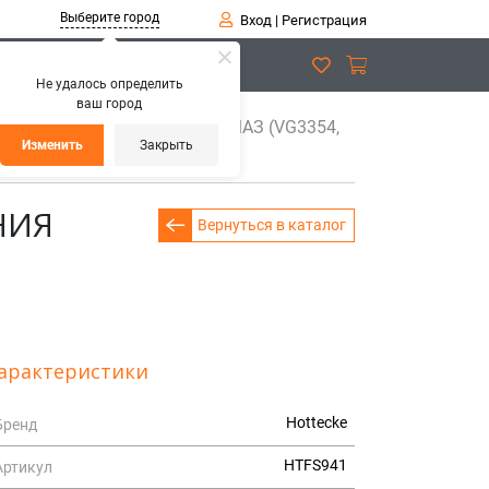
Выберите город
Вход
|
Регистрация
Не удалось определить
ваш город
ль выключения сцепления МАЗ (VG3354,
Изменить
Закрыть
НИЯ
Вернуться в каталог
арактеристики
Hottecke
Бренд
HTFS941
Артикул