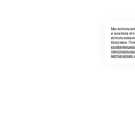
Мы используе
и анализа ег
использовани
браузера. По
конфиденциал
персональных
метрических 
8 800 250 02 57
sales@askmeparts.com
заказать звонок
написать нам
 клиентам
Связаться с нами
 кабинет
ные товары