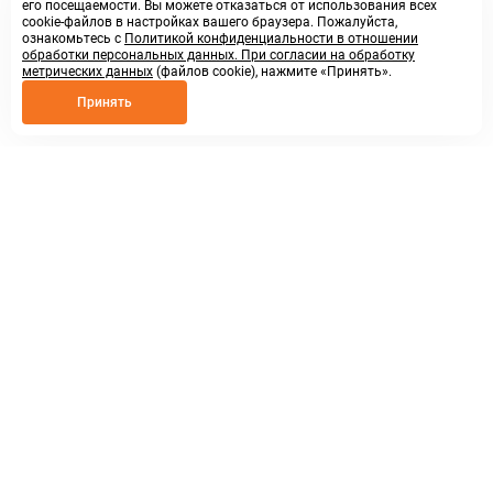
его посещаемости. Вы можете отказаться от использования всех
cookie-файлов в настройках вашего браузера. Пожалуйста,
ознакомьтесь с
Политикой конфиденциальности в отношении
обработки персональных данных. При согласии на обработку
метрических данных
(файлов cookie), нажмите «Принять».
Принять
8 800 250 02 57
заказать звонок
sales@askmeparts.com
написать нам