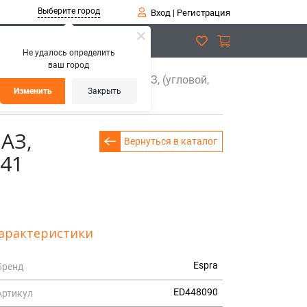
Выберите город
Вход
|
Регистрация
Не удалось определить
ваш город
мАЗ, НефАЗ, МАЗ, Урал, КрАЗ, (угловой,
Изменить
Закрыть
АЗ,
Вернуться в каталог
441
арактеристики
Espra
Бренд
ED448090
Артикул