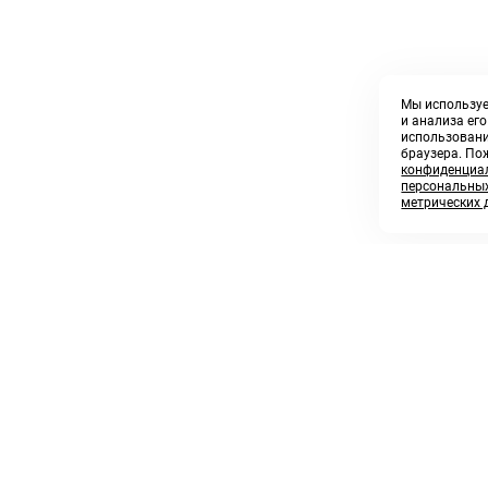
Мы используе
и анализа ег
использовани
браузера. По
конфиденциал
персональных
метрических 
8 800 250 02 57
sales@askmeparts.com
заказать звонок
написать нам
 клиентам
Связаться с нами
 кабинет
ные товары