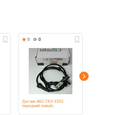
0
0
0
0
Датчик АБС ГАЗ-3302
Датчик дав
передний левый...
LYNXauto