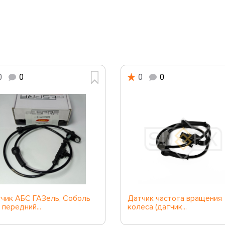
0
0
0
0
чик АБС ГАЗель, Соболь
Датчик частота вращения
 передний...
колеса (датчик...