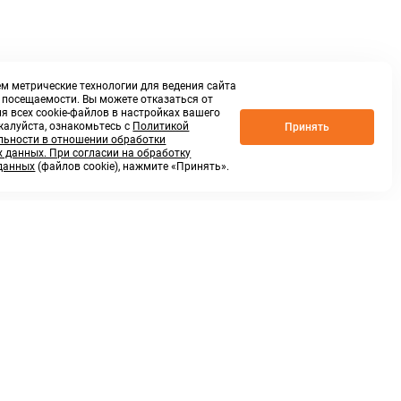
м метрические технологии для ведения сайта
о посещаемости. Вы можете отказаться от
я всех cookie-файлов в настройках вашего
жалуйста, ознакомьтесь с
Политикой
Принять
ьности в отношении обработки
 данных. При согласии на обработку
данных
(файлов cookie), нажмите «Принять».
г. Нижний Новгород,
ул.Федосеенко, 48Б
(Заезд с улицы Торфяной)