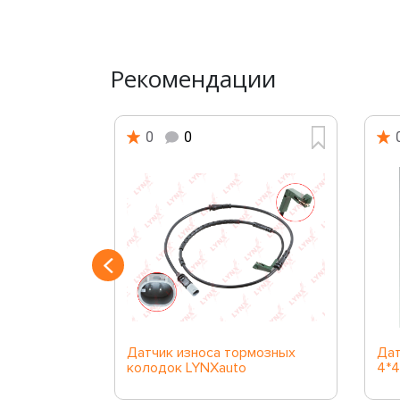
Рекомендации
0
0
распред.
Датчик износа тормозных
Дат
колодок LYNXauto
4*4