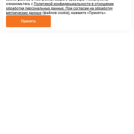
ознакомьтесь с
Политикой конфиденциальности в отношении
обработки персональных данных. При согласии на обработку
метрических данных
(файлов cookie), нажмите «Принять».
Принять
8 800 250 02 57
заказать звонок
sales@askmeparts.com
написать нам