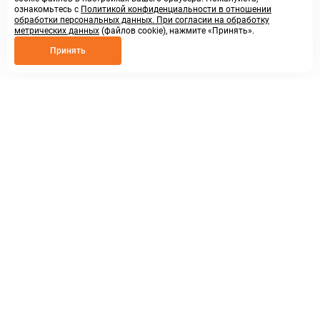
ознакомьтесь с
Политикой конфиденциальности в отношении
обработки персональных данных. При согласии на обработку
метрических данных
(файлов cookie), нажмите «Принять».
Принять
8 800 250 02 57
заказать звонок
sales@askmeparts.com
написать нам