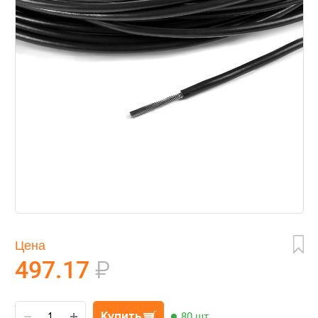
Цена
497.17
₽
Купить
80 шт