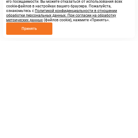
его посещаемости. Вы можете отказаться от использования всех
cookie-файлов в настройках вашего браузера. Пожалуйста,
ознакомьтесь с
Политикой конфиденциальности в отношении
обработки персональных данных. При согласии на обработку
метрических данных
(файлов cookie), нажмите «Принять».
Принять
8 800 250 02 57
заказать звонок
sales@askmeparts.com
написать нам