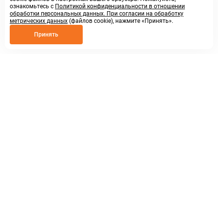
ознакомьтесь с
Политикой конфиденциальности в отношении
обработки персональных данных. При согласии на обработку
метрических данных
(файлов cookie), нажмите «Принять».
Принять
8 800 250 02 57
заказать звонок
sales@askmeparts.com
написать нам