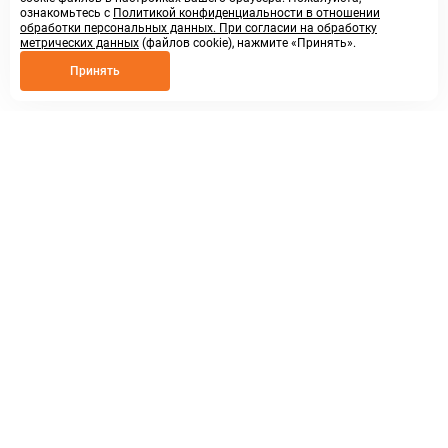
ознакомьтесь с
Политикой конфиденциальности в отношении
обработки персональных данных. При согласии на обработку
метрических данных
(файлов cookie), нажмите «Принять».
Принять
8 800 250 02 57
заказать звонок
sales@askmeparts.com
написать нам