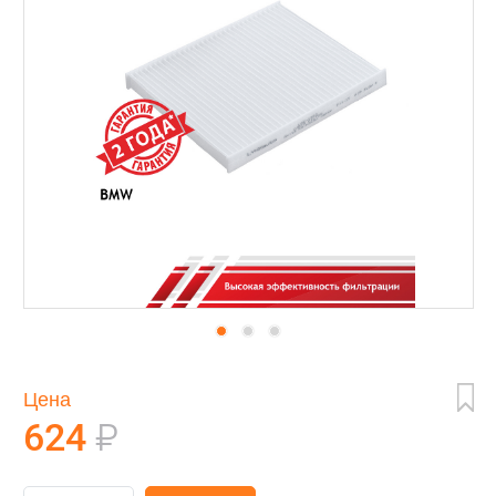
Цена
624
₽