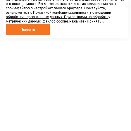
его посещаемости. Вы можете отказаться от использования всех
cookie-файлов в настройках вашего браузера. Пожалуйста,
ознакомьтесь с
Политикой конфиденциальности в отношении
обработки персональных данных. При согласии на обработку
метрических данных
(файлов cookie), нажмите «Принять».
Принять
8 800 250 02 57
заказать звонок
sales@askmeparts.com