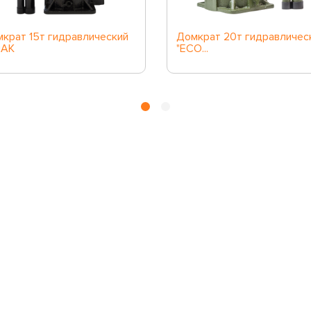
крат 15т гидравлический
Домкрат 20т гидравличес
лАК
"ECO...