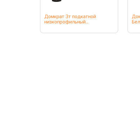
авлический
Домкрат 3т подкатной
Дом
низкопрофильный...
Бе