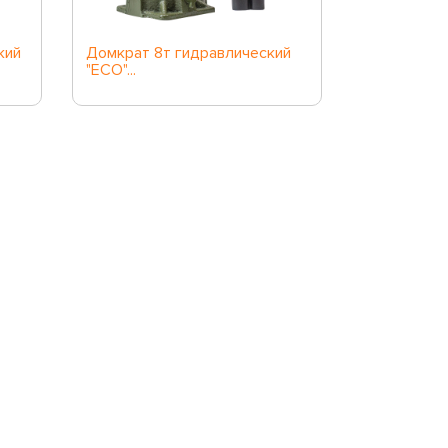
кий
Домкрат 8т гидравлический
Домкрат 2
"ECO"...
гидравличес