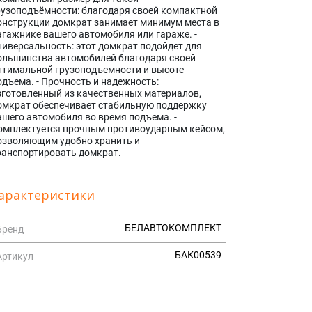
рузоподъёмности: благодаря своей компактной
онструкции домкрат занимает минимум места в
агажнике вашего автомобиля или гараже. -
ниверсальность: этот домкрат подойдет для
ольшинства автомобилей благодаря своей
птимальной грузоподъемности и высоте
одъема. - Прочность и надежность:
зготовленный из качественных материалов,
омкрат обеспечивает стабильную поддержку
ашего автомобиля во время подъема. -
омплектуется прочным противоударным кейсом,
озволяющим удобно хранить и
ранспортировать домкрат.
арактеристики
БЕЛАВТОКОМПЛЕКТ
Бренд
БАК00539
Артикул