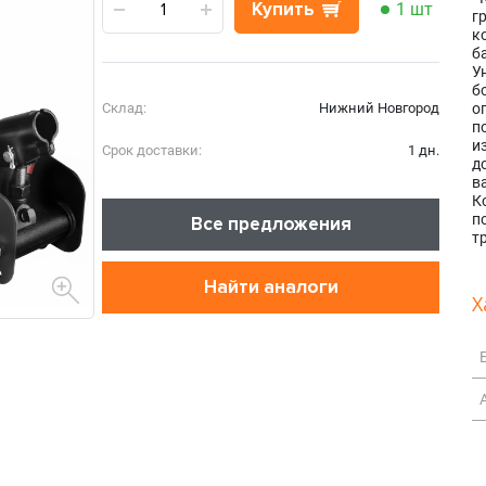
Купить
1 шт
г
к
б
У
б
Склад:
Нижний Новгород
о
п
и
Срок доставки:
1 дн.
д
в
К
п
Все предложения
т
Найти аналоги
Х