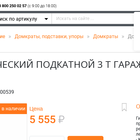
8 800 250 02 57
(c 9:00 до 18:00)
иск по артикулу
ние
Домкраты, подставки, упоры
Домкраты
Домкр
ЕСКИЙ ПОДКАТНОЙ 3 Т ГАРА
00539
О
Цена
в наличии
5 555
₽
Г
п
р
л
-