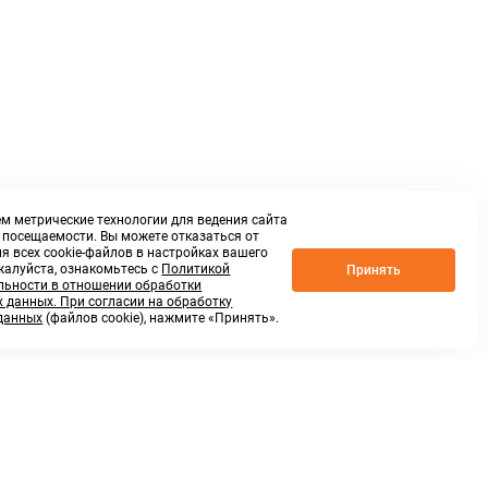
м метрические технологии для ведения сайта
о посещаемости. Вы можете отказаться от
я всех cookie-файлов в настройках вашего
жалуйста, ознакомьтесь с
Политикой
Принять
ьности в отношении обработки
 данных. При согласии на обработку
данных
(файлов cookie), нажмите «Принять».
г. Нижний Новгород,
ул.Федосеенко, 48Б
(Заезд с улицы Торфяной)