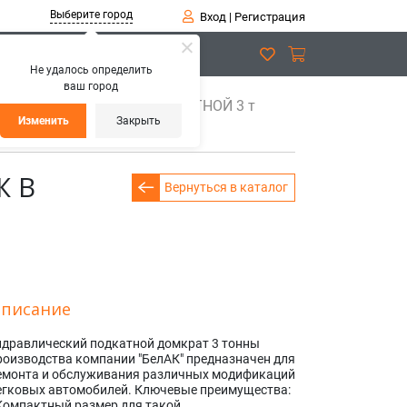
Выберите город
Вход
|
Регистрация
Не удалось определить
ваш город
ат гидравлический ПОДКАТНОЙ 3 т
Изменить
Закрыть
Ж В
Вернуться в каталог
писание
идравлический подкатной домкрат 3 тонны
роизводства компании "БелАК" предназначен для
емонта и обслуживания различных модификаций
егковых автомобилей. Ключевые преимущества:
 Компактный размер для такой