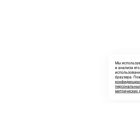
Мы используе
и анализа ег
использовани
браузера. По
конфиденциал
персональных
метрических 
8 800 250 02 57
sales@askmeparts.com
заказать звонок
написать нам