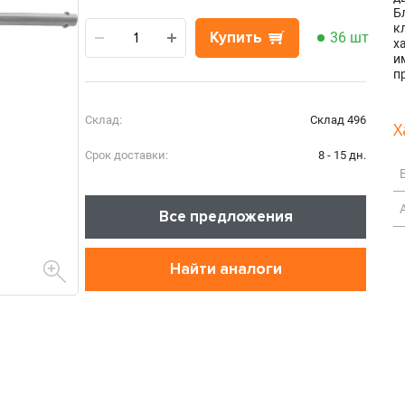
Б
к
Купить
36 шт
х
и
п
Склад:
Склад 496
Х
Срок доставки:
8 - 15 дн.
Все предложения
Найти аналоги