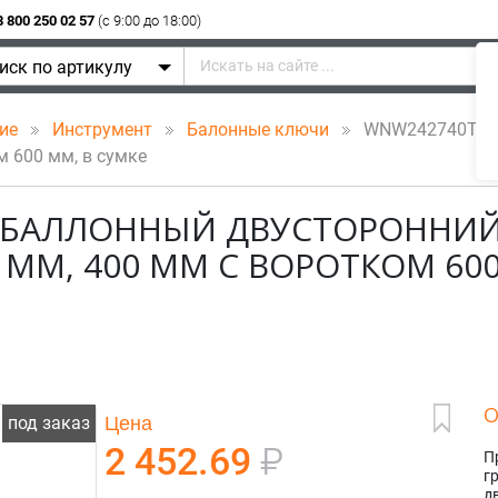
8 800 250 02 57
(c 9:00 до 18:00)
иск по артикулу
ние
Инструмент
Балонные ключи
WNW242740TB Кл
м 600 мм, в сумке
 БАЛЛОННЫЙ ДВУСТОРОННИЙ
7 ММ, 400 ММ С ВОРОТКОМ 600
О
Цена
под заказ
2 452.69
₽
П
г
д