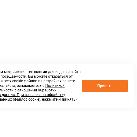
м метрические технологии для ведения сайта
о посещаемости. Вы можете отказаться от
я всех cookie-файлов в настройках вашего
жалуйста, ознакомьтесь с
Политикой
Принять
ьности в отношении обработки
 данных. При согласии на обработку
данных
(файлов cookie), нажмите «Принять».
г. Нижний Новгород,
ул.Федосеенко, 48Б
(Заезд с улицы Торфяной)