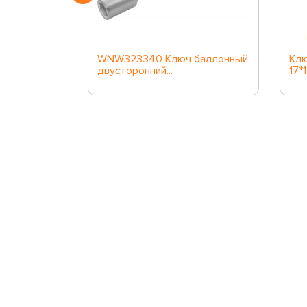
 баллонный
WNW323340 Ключ баллонный
Клю
двусторонний...
17*1