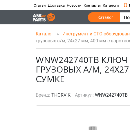
Статьи
Доставка
Новости
Контакты
Каталоги
По
Каталог
Каталог
Инструмент и СТО оборудова
грузовых а/м, 24х27 мм, 400 мм с воротко
WNW242740TB КЛЮЧ
ГРУЗОВЫХ А/М, 24Х2
СУМКЕ
Бренд:
THORVIK
Артикул:
WNW242740TB