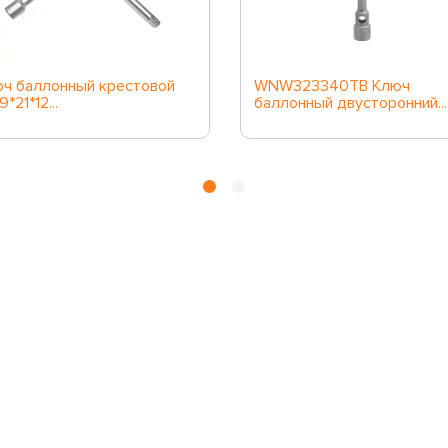
ч баллонный крестовой
WNW323340TB Ключ
9*21*12...
баллонный двусторонний...