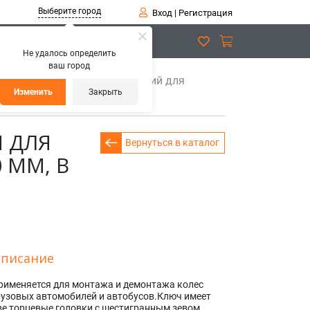
Выберите город
Вход
|
Регистрация
Не удалось определить
ваш город
юч баллонный двусторонний для
Изменить
Закрыть
 ДЛЯ
Вернуться в каталог
 ММ, В
писание
рименяется для монтажа и демонтажа колес
рузовых автомобилей и автобусов.Ключ имеет
ве торцевые головки с шестигранным зевом.