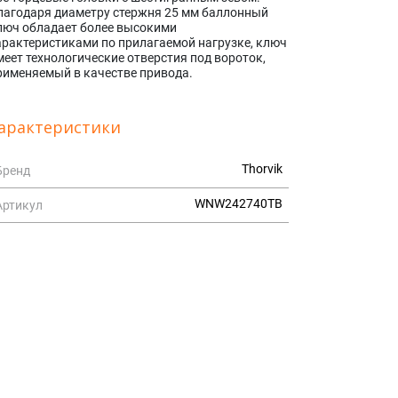
лагодаря диаметру стержня 25 мм баллонный
люч обладает более высокими
арактеристиками по прилагаемой нагрузке, ключ
меет технологические отверстия под вороток,
рименяемый в качестве привода.
арактеристики
Thorvik
Бренд
WNW242740TB
Артикул