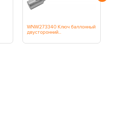
WNW273340 Ключ баллонный
WNW27324
двусторонний...
двусторонни