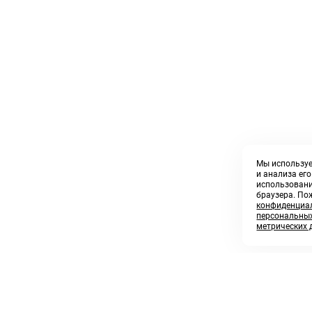
Мы используе
и анализа ег
использовани
браузера. По
конфиденциал
персональных
метрических 
8 800 250 02 57
sales@askmeparts.com
заказать звонок
написать нам