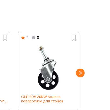
0
0
0
0
OHT305VRKW Колесо
OHT701VR
п...
поворотное для стойки...
поворотное 