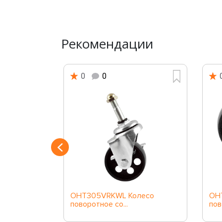
Рекомендации
0
0
90мм
OHT305VRKWL Колесо
OH
со...
поворотное со...
пов