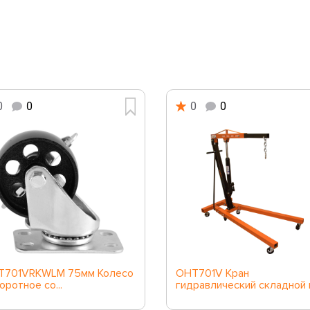
0
0
0
0
T701VRKWLM 75мм Колесо
OHT701V Кран
оротное со...
гидравлический складной г/