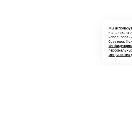
Мы используе
и анализа ег
использовани
браузера. По
конфиденциал
персональных
метрических 
8 800 250 02 57
sales@askmeparts.com
заказать звонок
написать нам
 клиентам
Связаться с нами
 кабинет
ные товары