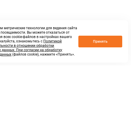
м метрические технологии для ведения сайта
о посещаемости. Вы можете отказаться от
я всех cookie-файлов в настройках вашего
жалуйста, ознакомьтесь с
Политикой
Принять
ьности в отношении обработки
 данных. При согласии на обработку
данных
(файлов cookie), нажмите «Принять».
г. Нижний Новгород,
ул.Федосеенко, 48Б
(Заезд с улицы Торфяной)