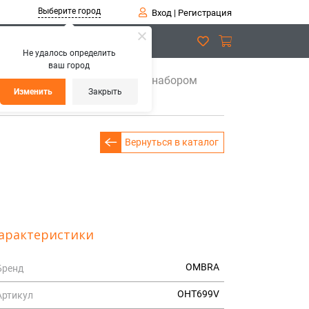
Выберите город
Вход
|
Регистрация
Не удалось определить
ваш город
монта
OHT699V Матрица с набором
Изменить
Закрыть
Вернуться в каталог
арактеристики
OMBRA
Бренд
OHT699V
Артикул