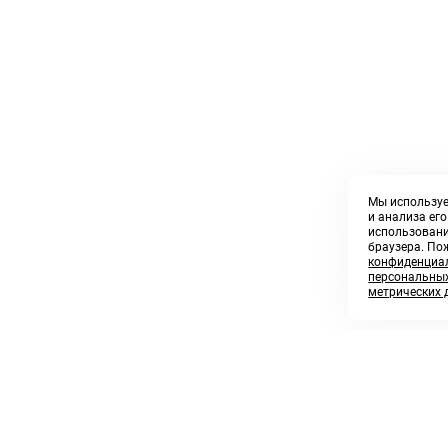
Мы используе
и анализа ег
использовани
браузера. По
конфиденциал
персональных
метрических 
8 800 250 02 57
sales@askmeparts.com
заказать звонок
написать нам