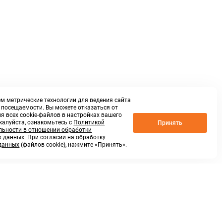
м метрические технологии для ведения сайта
о посещаемости. Вы можете отказаться от
я всех cookie-файлов в настройках вашего
жалуйста, ознакомьтесь с
Политикой
Принять
ьности в отношении обработки
 данных. При согласии на обработку
данных
(файлов cookie), нажмите «Принять».
г. Нижний Новгород,
ул.Федосеенко, 48Б
(Заезд с улицы Торфяной)