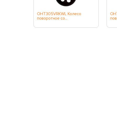
90мм
OHT305VRKWL Колесо
OH
со...
поворотное со...
пов