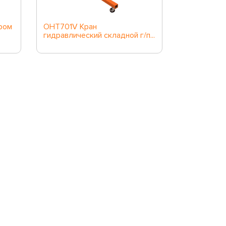
ром
OHT701V Кран
OHT305VR
гидравлический складной г/п...
поворотное