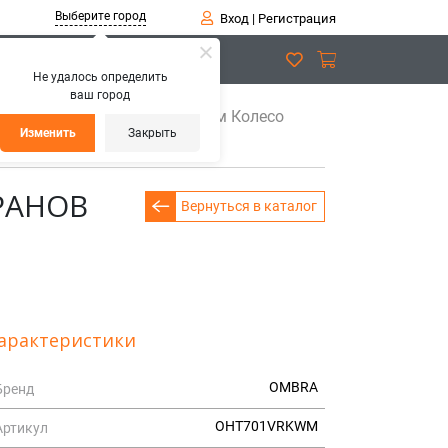
Выберите город
Вход
|
Регистрация
Не удалось определить
ваш город
монта
OHT701VRKWM 75мм Колесо
Изменить
Закрыть
РАНОВ
Вернуться в каталог
арактеристики
OMBRA
Бренд
OHT701VRKWM
Артикул