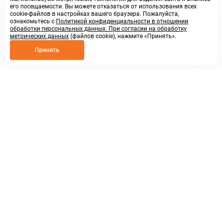
его посещаемости. Вы можете отказаться от использования всех
cookie-файлов в настройках вашего браузера. Пожалуйста,
ознакомьтесь с
Политикой конфиденциальности в отношении
обработки персональных данных. При согласии на обработку
метрических данных
(файлов cookie), нажмите «Принять».
Принять
8 800 250 02 57
заказать звонок
sales@askmeparts.com