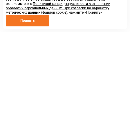
ознакомьтесь с
Политикой конфиденциальности в отношении
обработки персональных данных. При согласии на обработку
метрических данных
(файлов cookie), нажмите «Принять».
Принять
8 800 250 02 57
заказать звонок
sales@askmeparts.com
написать нам