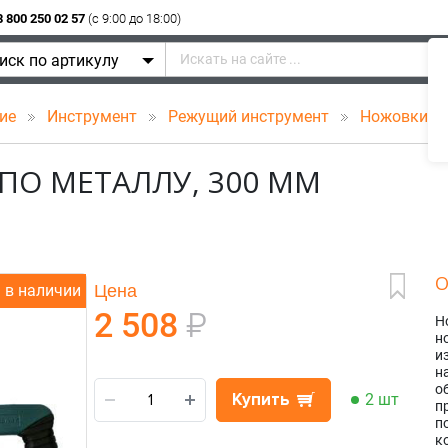
8 800 250 02 57
(c 9:00 до 18:00)
иск по артикулу
ние
Инструмент
Режущий инструмент
Ножовки
ПО МЕТАЛЛУ, 300 ММ
О
Цена
в наличии
2 508
₽
Н
н
и
н
о
Купить
2 шт
п
п
к