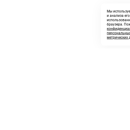
Мы используе
и анализа ег
использовани
браузера. По
конфиденциал
персональных
метрических 
8 800 250 02 57
sales@askmeparts.com
заказать звонок
написать нам
 клиентам
Связаться с нами
 кабинет
ные товары
 заказов
икаты