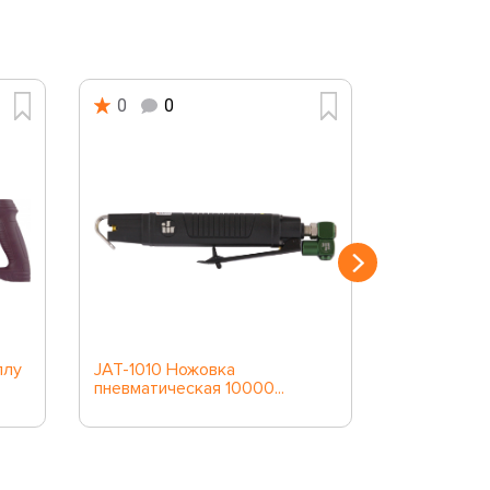
0
0
0
0
ллу
JAT-1010 Ножовка
MHS151 Нож
пневматическая 10000...
MIСRA, 150