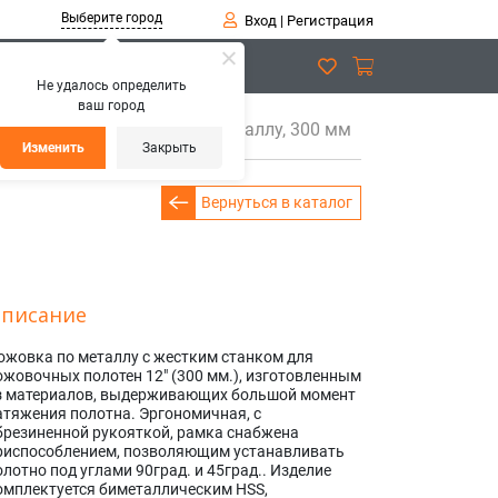
Выберите город
Вход
|
Регистрация
Не удалось определить
ваш город
MHS100AG Ножовка по металлу, 300 мм
Изменить
Закрыть
Вернуться в каталог
писание
ожовка по металлу с жестким станком для
ожовочных полотен 12" (300 мм.), изготовленным
з материалов, выдерживающих большой момент
атяжения полотна. Эргономичная, с
брезиненной рукояткой, рамка снабжена
риспособлением, позволяющим устанавливать
олотно под углами 90град. и 45град.. Изделие
омплектуется биметаллическим HSS,