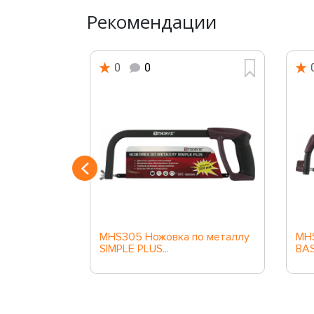
Рекомендации
0
0
а
MHS305 Ножовка по металлу
MHS
00...
SIMPLE PLUS...
BAS