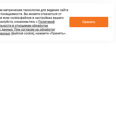
м метрические технологии для ведения сайта
о посещаемости. Вы можете отказаться от
я всех cookie-файлов в настройках вашего
жалуйста, ознакомьтесь с
Политикой
Принять
ьности в отношении обработки
 данных. При согласии на обработку
данных
(файлов cookie), нажмите «Принять».
г. Нижний Новгород,
ул.Федосеенко, 48Б
(Заезд с улицы Торфяной)