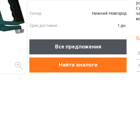
у
с
Склад:
Нижний Новгород
ч
и
Срок доставки:
1 дн.
Х
Все предложения
Найти аналоги