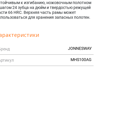
стойчивым к изгибанию, ножовочным полотном
 шагом 24 зубца на дюйм и твердостью режущей
асти 66 HRC. Верхняя часть рамы может
спользоваться для хранения запасных полотен.
арактеристики
JONNESWAY
Бренд
MHS100AG
Артикул