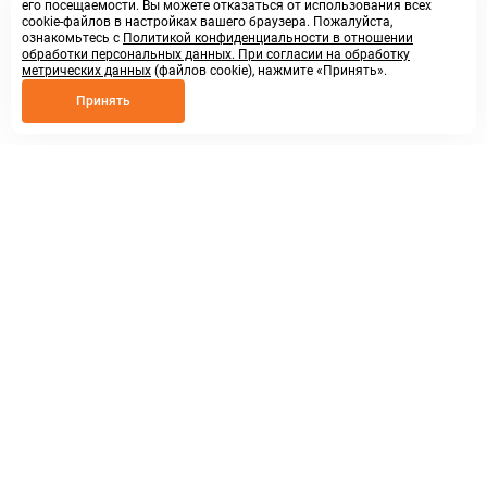
его посещаемости. Вы можете отказаться от использования всех
cookie-файлов в настройках вашего браузера. Пожалуйста,
ознакомьтесь с
Политикой конфиденциальности в отношении
обработки персональных данных. При согласии на обработку
метрических данных
(файлов cookie), нажмите «Принять».
Принять
8 800 250 02 57
заказать звонок
sales@askmeparts.com
написать нам