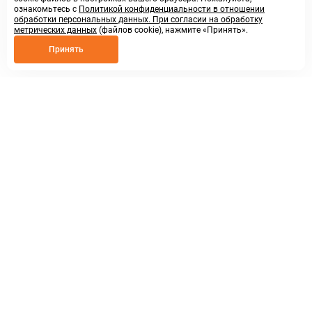
ознакомьтесь с
Политикой конфиденциальности в отношении
обработки персональных данных. При согласии на обработку
метрических данных
(файлов cookie), нажмите «Принять».
Принять
8 800 250 02 57
заказать звонок
sales@askmeparts.com
написать нам