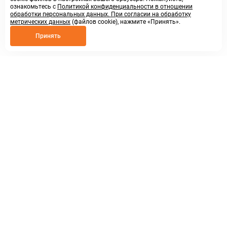
ознакомьтесь с
Политикой конфиденциальности в отношении
обработки персональных данных. При согласии на обработку
метрических данных
(файлов cookie), нажмите «Принять».
Принять
8 800 250 02 57
заказать звонок
sales@askmeparts.com
написать нам