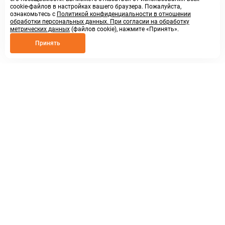
cookie-файлов в настройках вашего браузера. Пожалуйста,
ознакомьтесь с
Политикой конфиденциальности в отношении
обработки персональных данных. При согласии на обработку
метрических данных
(файлов cookie), нажмите «Принять».
Принять
8 800 250 02 57
заказать звонок
sales@askmeparts.com
написать нам