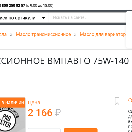
8 800 250 02 57
(c 9:00 до 18:00)
иск по артикулу
сла
Масло трансмиссионное
Масло для вариатора
СИОННОЕ ВМПАВТО 75W-140 G
О
Цена
в наличии
2 166
₽
С
д
в
п
р