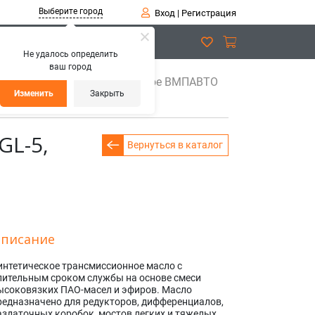
Выберите город
Вход
|
Регистрация
Не удалось определить
ваш город
ЧЗ Масло трансмиссионное ВМПАВТО
Изменить
Закрыть
L-5,
Вернуться в каталог
писание
интетическое трансмиссионное масло с
лительным сроком службы на основе смеси
ысоковязких ПАО-масел и эфиров. Масло
редназначено для редукторов, дифференциалов,
аздаточных коробок, мостов легких и тяжелых