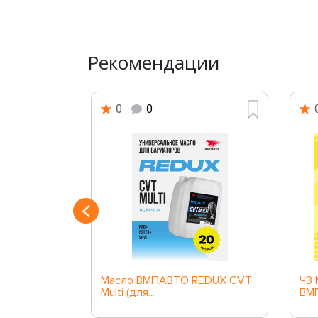
Рекомендации
0
0
ссионное
Масло ВМПАВТО REDUX CVT
ЧЗ 
..
Multi (для...
ВМП