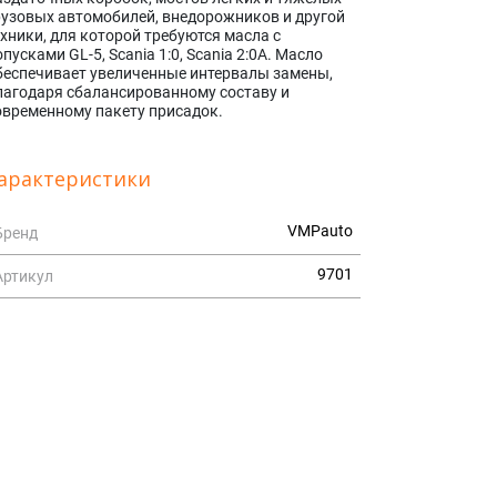
рузовых автомобилей, внедорожников и другой
ехники, для которой требуются масла с
опусками GL-5, Scania 1:0, Scania 2:0A. Масло
беспечивает увеличенные интервалы замены,
лагодаря сбалансированному составу и
овременному пакету присадок.
арактеристики
VMPauto
Бренд
9701
Артикул