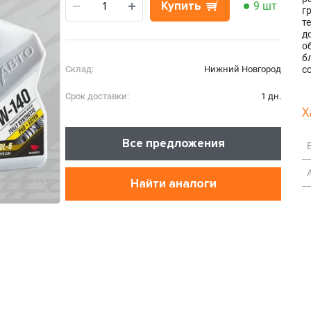
Купить
9 шт
г
т
д
о
б
Склад:
Нижний Новгород
с
Срок доставки:
1 дн.
Х
Все предложения
Найти аналоги