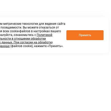
м метрические технологии для ведения сайта
о посещаемости. Вы можете отказаться от
я всех cookie-файлов в настройках вашего
жалуйста, ознакомьтесь с
Политикой
Принять
ьности в отношении обработки
 данных. При согласии на обработку
данных
(файлов cookie), нажмите «Принять».
г. Нижний Новгород,
ул.Федосеенко, 48Б
(Заезд с улицы Торфяной)