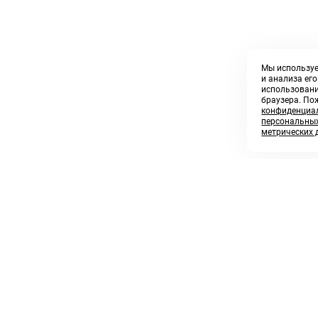
Мы используе
и анализа ег
использовани
браузера. По
конфиденциал
персональных
метрических 
8 800 250 02 57
sales@askmeparts.com
заказать звонок
написать нам
 клиентам
Связаться с нами
 кабинет
ные товары