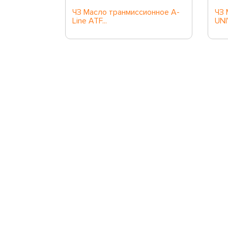
(синт.
ЧЗ Масло транмиссионное A-
ЧЗ 
Line ATF...
UNI