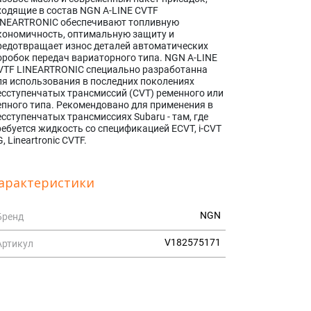
ходящие в состав NGN A-LINE CVTF
INEARTRONIC обеспечивают топливную
кономичность, оптимальную защиту и
редотвращает износ деталей автоматических
оробок передач вариаторного типа. NGN A-LINE
VTF LINEARTRONIC специально разработанна
ля использования в последних поколениях
есступенчатых трансмиссий (CVT) ременного или
епного типа. Рекомендовано для применения в
есступенчатых трансмиссиях Subaru - там, где
ребуется жидкость со спецификацией ECVT, i-CVT
, Lineartronic CVTF.
арактеристики
NGN
Бренд
V182575171
Артикул