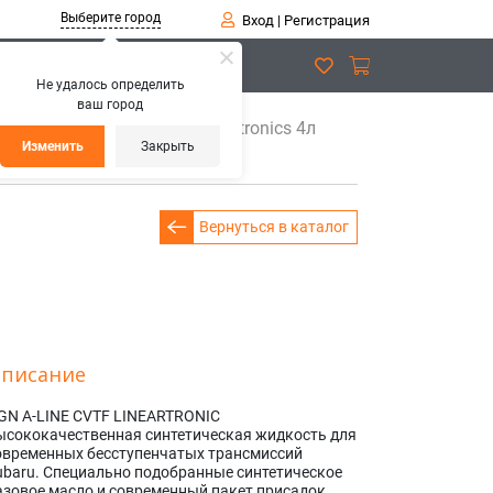
Выберите город
Вход
|
Регистрация
Не удалось определить
ваш город
2575171 A-Line CVTF Lineartronics 4л
Изменить
Закрыть
Вернуться в каталог
писание
GN A-LINE CVTF LINEARTRONIC
ысококачественная синтетическая жидкость для
овременных бесступенчатых трансмиссий
ubaru. Специально подобранные синтетическое
азовое масло и современный пакет присадок,