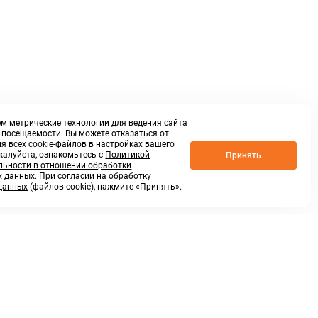
м метрические технологии для ведения сайта
о посещаемости. Вы можете отказаться от
я всех cookie-файлов в настройках вашего
жалуйста, ознакомьтесь с
Политикой
Принять
ьности в отношении обработки
 данных. При согласии на обработку
данных
(файлов cookie), нажмите «Принять».
г. Нижний Новгород,
ул.Федосеенко, 48Б
(Заезд с улицы Торфяной)