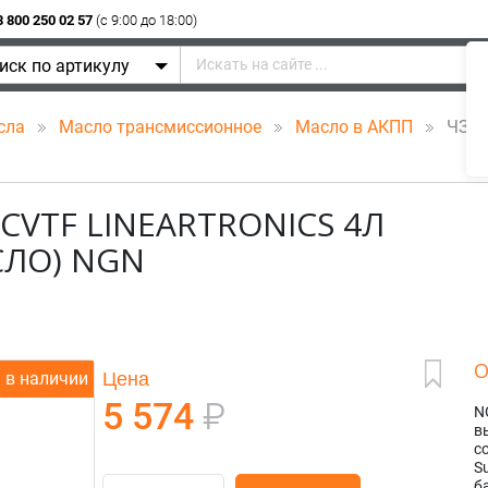
8 800 250 02 57
(c 9:00 до 18:00)
иск по артикулу
сла
Масло трансмиссионное
Масло в АКПП
ЧЗ V18
 CVTF LINEARTRONICS 4Л
СЛО) NGN
О
Цена
в наличии
5 574
₽
N
в
с
S
б