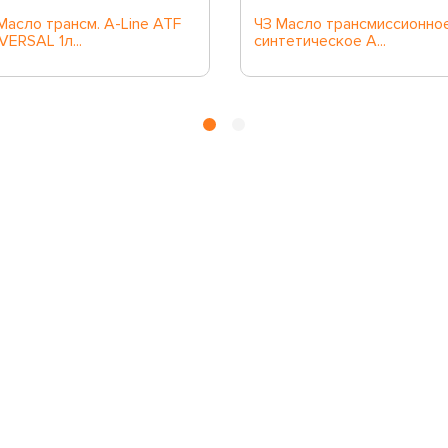
Масло трансм. A-Line ATF
ЧЗ Масло трансмиссионно
VERSAL 1л...
синтетическое A...