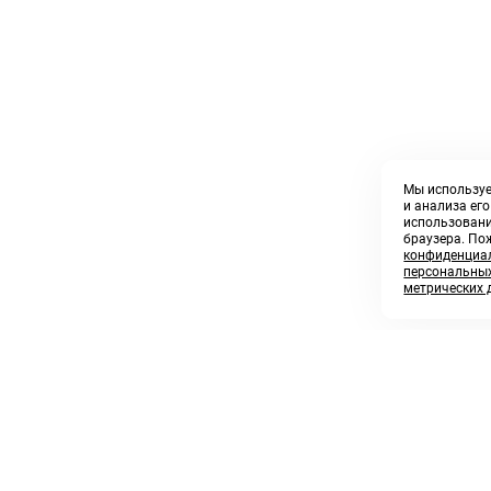
Мы используе
и анализа ег
использовани
браузера. По
конфиденциал
персональных
метрических 
8 800 250 02 57
sales@askmeparts.com
заказать звонок
написать нам