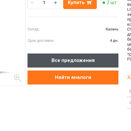
Купить
2 шт
в
L
э
п
к
Склад:
Казань
C
д
б
Срок доставки:
4 дн.
ц
б
т
FG
Все предложения
Х
Найти аналоги