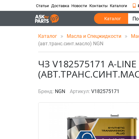
Статьи
Доставка
Новости
Контакты
Каталоги
По
Каталог
Каталог
Масла и Спецжидкости
Ма
(авт.транс.синт.масло) NGN
ЧЗ V182575171 A-LINE
(АВТ.ТРАНС.СИНТ.МА
Бренд:
NGN
Артикул:
V182575171