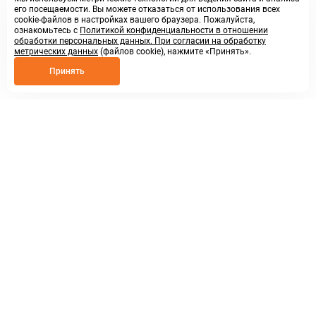
его посещаемости. Вы можете отказаться от использования всех
cookie-файлов в настройках вашего браузера. Пожалуйста,
ознакомьтесь с
Политикой конфиденциальности в отношении
обработки персональных данных. При согласии на обработку
метрических данных
(файлов cookie), нажмите «Принять».
Принять
8 800 250 02 57
заказать звонок
sales@askmeparts.com