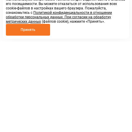
его посещаемости. Вы можете отказаться от использования всех
cookie-файлов в настройках вашего браузера. Пожалуйста,
ознакомьтесь с
Политикой конфиденциальности в отношении
обработки персональных данных. При согласии на обработку
метрических данных
(файлов cookie), нажмите «Принять».
Принять
8 800 250 02 57
заказать звонок
sales@askmeparts.com