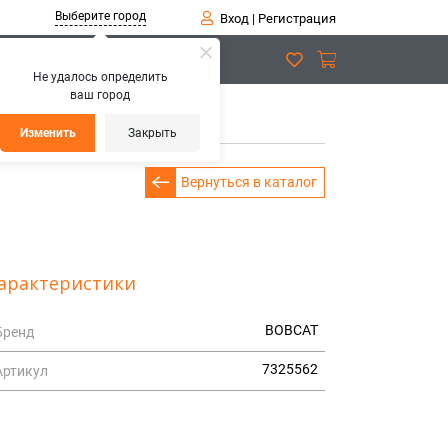
Выберите город
Вход
|
Регистрация
Не удалось определить
ваш город
5562 Набор уплотнений
Изменить
Закрыть
Вернуться в каталог
арактеристики
BOBCAT
Бренд
7325562
Артикул