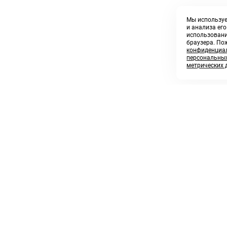
Мы используе
и анализа ег
использовани
браузера. По
конфиденциал
персональных
метрических 
8 800 250 02 57
sales@askmeparts.com
заказать звонок
написать нам
 клиентам
Связаться с нами
 кабинет
ные товары
 заказов
икаты