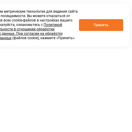
м метрические технологии для ведения сайта
о посещаемости. Вы можете отказаться от
я всех cookie-файлов в настройках вашего
жалуйста, ознакомьтесь с
Политикой
Принять
ьности в отношении обработки
 данных. При согласии на обработку
данных
(файлов cookie), нажмите «Принять».
г. Нижний Новгород,
ул.Федосеенко, 48Б
(Заезд с улицы Торфяной)