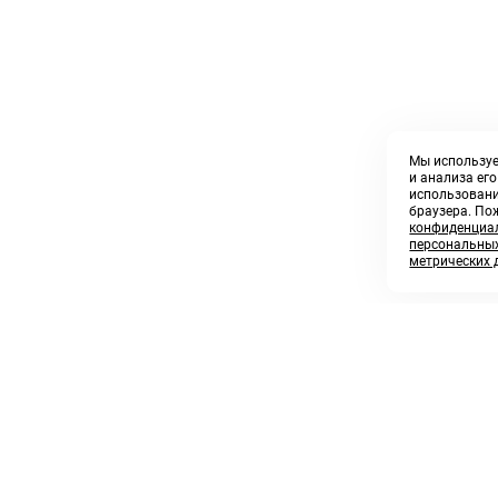
Мы используе
и анализа ег
использовани
браузера. По
конфиденциал
персональных
метрических 
8 800 250 02 57
sales@askmeparts.com
заказать звонок
написать нам
 клиентам