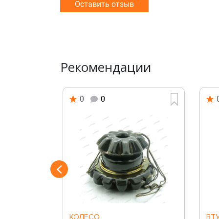
Оставить отзыв
Рекомендации
0
0
Й
КОЛЕСО
ВТ