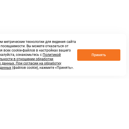
м метрические технологии для ведения сайта
о посещаемости. Вы можете отказаться от
я всех cookie-файлов в настройках вашего
жалуйста, ознакомьтесь с
Политикой
Принять
ьности в отношении обработки
 данных. При согласии на обработку
данных
(файлов cookie), нажмите «Принять».
г. Нижний Новгород,
ул.Федосеенко, 48Б
(Заезд с улицы Торфяной)