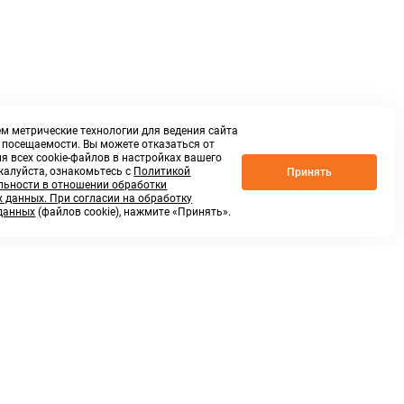
м метрические технологии для ведения сайта
о посещаемости. Вы можете отказаться от
я всех cookie-файлов в настройках вашего
жалуйста, ознакомьтесь с
Политикой
Принять
ьности в отношении обработки
 данных. При согласии на обработку
данных
(файлов cookie), нажмите «Принять».
г. Нижний Новгород,
ул.Федосеенко, 48Б
(Заезд с улицы Торфяной)