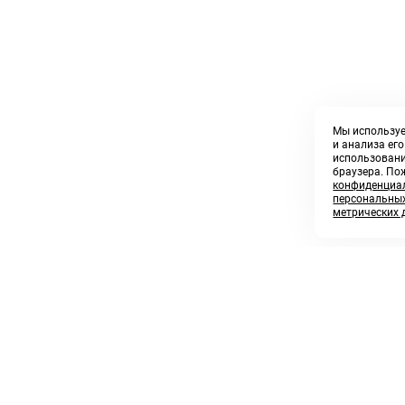
Мы используе
и анализа ег
использовани
браузера. По
конфиденциал
персональных
метрических 
8 800 250 02 57
sales@askmeparts.com
заказать звонок
написать нам
 клиентам