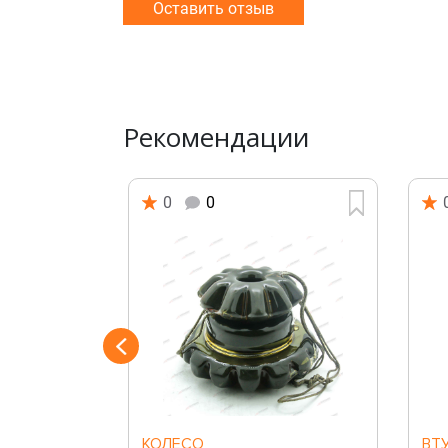
Оставить отзыв
Рекомендации
0
0
Й
КОЛЕСО
ВТ