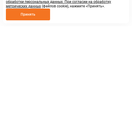
обработки персональных данных. При согласии на обработку
метрических данных
(файлов cookie), нажмите «Принять».
Принять
8 800 250 02 57
заказать звонок
sales@askmeparts.com
написать нам
г. Нижний Новгород,