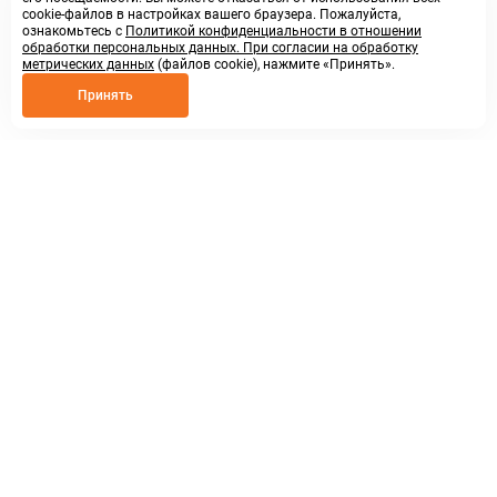
cookie-файлов в настройках вашего браузера. Пожалуйста,
ознакомьтесь с
Политикой конфиденциальности в отношении
обработки персональных данных. При согласии на обработку
метрических данных
(файлов cookie), нажмите «Принять».
Принять
8 800 250 02 57
заказать звонок
sales@askmeparts.com
написать нам