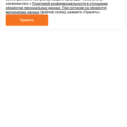
ознакомьтесь с
Политикой конфиденциальности в отношении
обработки персональных данных. При согласии на обработку
метрических данных
(файлов cookie), нажмите «Принять».
Принять
8 800 250 02 57
заказать звонок
sales@askmeparts.com
написать нам