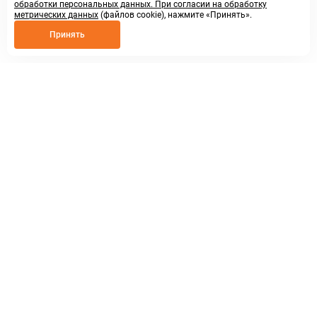
обработки персональных данных. При согласии на обработку
метрических данных
(файлов cookie), нажмите «Принять».
Принять
8 800 250 02 57
заказать звонок
sales@askmeparts.com
написать нам
г. Нижний Новгород,