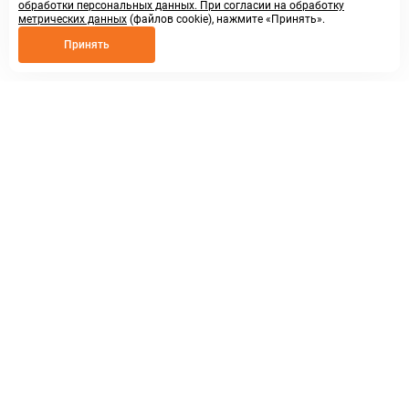
обработки персональных данных. При согласии на обработку
метрических данных
(файлов cookie), нажмите «Принять».
Принять
8 800 250 02 57
заказать звонок
sales@askmeparts.com
написать нам
г. Нижний Новгород,