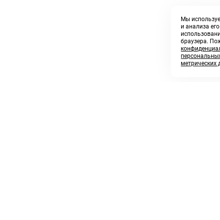
Мы используе
и анализа ег
использовани
браузера. По
конфиденциал
персональных
метрических 
8 800 250 02 57
sales@askmeparts.com
заказать звонок
написать нам
 клиентам
Связаться с нами
 кабинет
ные товары
 заказов
икаты