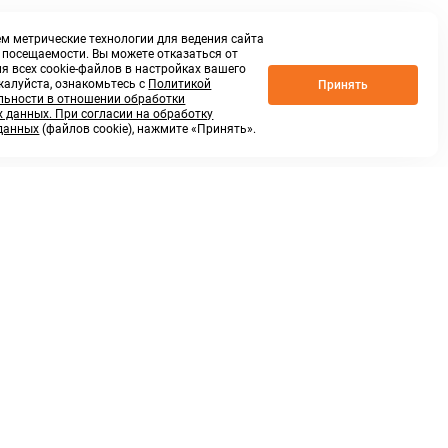
м метрические технологии для ведения сайта
о посещаемости. Вы можете отказаться от
я всех cookie-файлов в настройках вашего
жалуйста, ознакомьтесь с
Политикой
Принять
ьности в отношении обработки
 данных. При согласии на обработку
данных
(файлов cookie), нажмите «Принять».
г. Нижний Новгород,
ул.Федосеенко, 48Б
(Заезд с улицы Торфяной)