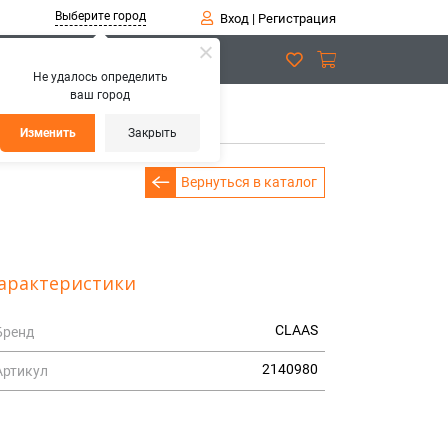
Выберите город
Вход
|
Регистрация
Не удалось определить
ваш город
МАТИЧ.
Изменить
Закрыть
Вернуться в каталог
арактеристики
CLAAS
Бренд
2140980
Артикул