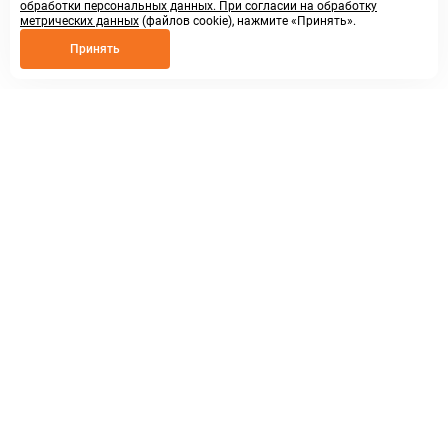
обработки персональных данных. При согласии на обработку
метрических данных
(файлов cookie), нажмите «Принять».
Принять
8 800 250 02 57
заказать звонок
sales@askmeparts.com
написать нам
г. Нижний Новгород,