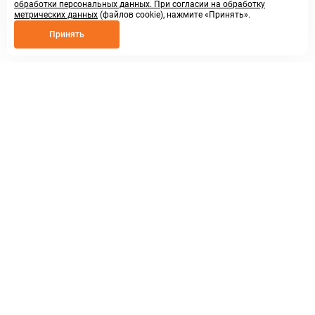
обработки персональных данных. При согласии на обработку
метрических данных
(файлов cookie), нажмите «Принять».
Принять
8 800 250 02 57
заказать звонок
sales@askmeparts.com
написать нам
г. Нижний Новгород,