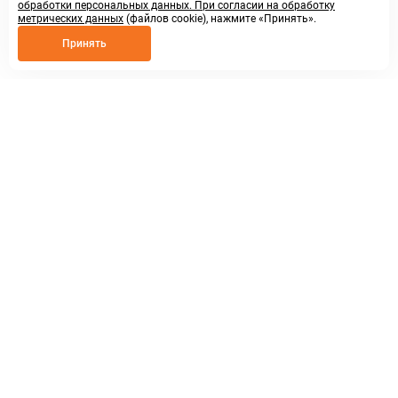
обработки персональных данных. При согласии на обработку
метрических данных
(файлов cookie), нажмите «Принять».
Принять
8 800 250 02 57
заказать звонок
sales@askmeparts.com
написать нам
г. Нижний Новгород,