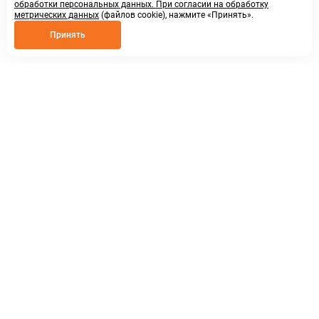
обработки персональных данных. При согласии на обработку
метрических данных
(файлов cookie), нажмите «Принять».
Принять
8 800 250 02 57
заказать звонок
sales@askmeparts.com
написать нам
г. Нижний Новгород,