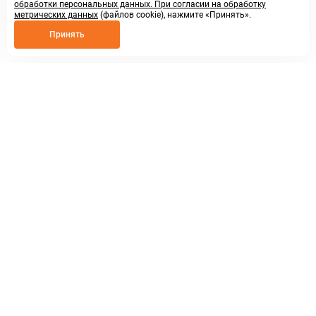
обработки персональных данных. При согласии на обработку
метрических данных
(файлов cookie), нажмите «Принять».
Принять
8 800 250 02 57
заказать звонок
sales@askmeparts.com
написать нам
г. Нижний Новгород,