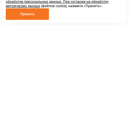
обработки персональных данных. При согласии на обработку
метрических данных
(файлов cookie), нажмите «Принять».
Принять
8 800 250 02 57
заказать звонок
sales@askmeparts.com
написать нам
г. Нижний Новгород,