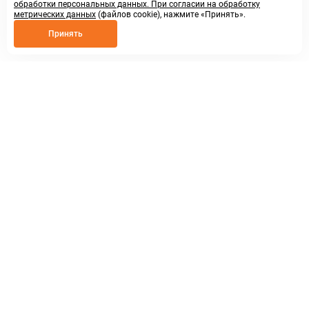
обработки персональных данных. При согласии на обработку
метрических данных
(файлов cookie), нажмите «Принять».
Принять
8 800 250 02 57
заказать звонок
sales@askmeparts.com
написать нам
г. Нижний Новгород,