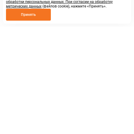
обработки персональных данных. При согласии на обработку
метрических данных
(файлов cookie), нажмите «Принять».
Принять
8 800 250 02 57
заказать звонок
sales@askmeparts.com
написать нам
г. Нижний Новгород,