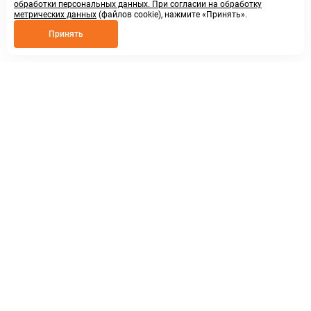
обработки персональных данных. При согласии на обработку
метрических данных
(файлов cookie), нажмите «Принять».
Принять
8 800 250 02 57
заказать звонок
sales@askmeparts.com
написать нам
г. Нижний Новгород,