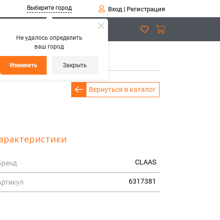
Выберите город
Вход
|
Регистрация
Не удалось определить
ваш город
НИЯ КОЛЕС
Изменить
Закрыть
Вернуться в каталог
арактеристики
CLAAS
Бренд
6317381
Артикул