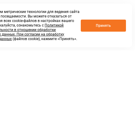
м метрические технологии для ведения сайта
о посещаемости. Вы можете отказаться от
я всех cookie-файлов в настройках вашего
жалуйста, ознакомьтесь с
Политикой
Принять
ьности в отношении обработки
 данных. При согласии на обработку
данных
(файлов cookie), нажмите «Принять».
г. Нижний Новгород,
ул.Федосеенко, 48Б
(Заезд с улицы Торфяной)