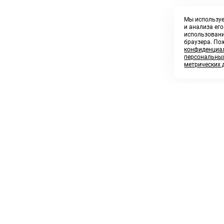
Мы используе
и анализа ег
использовани
браузера. По
конфиденциал
персональных
метрических 
8 800 250 02 57
sales@askmeparts.com
заказать звонок
написать нам
 клиентам
Связаться с нами
 кабинет
ные товары
 заказов
икаты