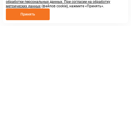
обработки персональных данных. При согласии на обработку
метрических данных
(файлов cookie), нажмите «Принять».
Принять
8 800 250 02 57
заказать звонок
sales@askmeparts.com
написать нам
г. Нижний Новгород,