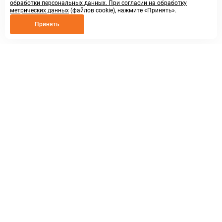
обработки персональных данных. При согласии на обработку
метрических данных
(файлов cookie), нажмите «Принять».
Принять
8 800 250 02 57
заказать звонок
sales@askmeparts.com
написать нам
г. Нижний Новгород,