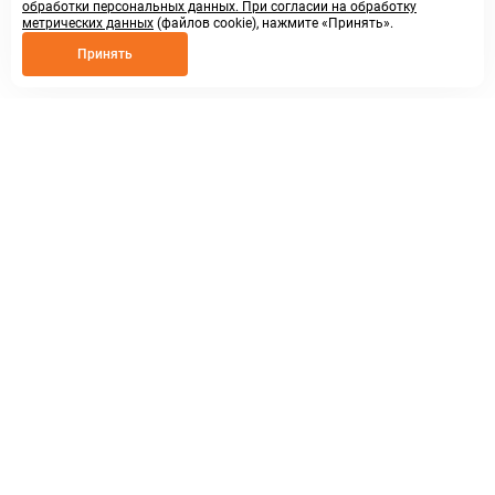
обработки персональных данных. При согласии на обработку
метрических данных
(файлов cookie), нажмите «Принять».
Принять
8 800 250 02 57
заказать звонок
sales@askmeparts.com
написать нам
г. Нижний Новгород,